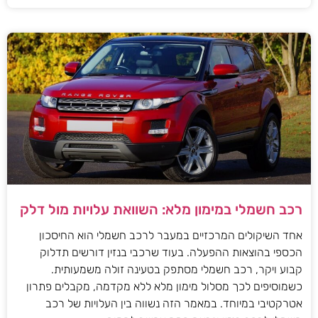
רכב חשמלי במימון מלא: השוואת עלויות מול דלק
אחד השיקולים המרכזיים במעבר לרכב חשמלי הוא החיסכון
הכספי בהוצאות ההפעלה. בעוד שרכבי בנזין דורשים תדלוק
קבוע ויקר, רכב חשמלי מסתפק בטעינה זולה משמעותית.
כשמוסיפים לכך מסלול מימון מלא ללא מקדמה, מקבלים פתרון
אטרקטיבי במיוחד. במאמר הזה נשווה בין העלויות של רכב