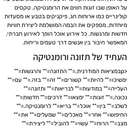
על האופן שבו זוגות חווים את הרומנטיקה. טקסים
קולינריים כמו ארוחות חג, פיקניקים בטבע או מסעדות
מיוחדות, מספקים את הבמה המושלמת ליצירת חוויות
חדשות ומרגשות. כל אירוע אוכל הופך לאירוע חברתי,
המאפשר חיבור בין אנשים דרך טעמים וריחות.
העתיד של תזונה ורומנטיקה
<pבמציאות המודרנית,="" התזונה="" והרגשות=""
ימשיכו="" להיות="" קשורים="" זה="" בזה.="" עם=""
העלייה="" במודעות="" לבריאות="" ותזונה=""
נכונה,="" זוגות="" ימצאו="" דרכים="" חדשות=""
לשלב="" בין="" אוכל="" בריא="" לרומנטיקה.=""
החיפוש="" אחר="" מאכלים="" שמעלים="" את=""
מצב="" הרוח="" עשוי="" להוביל="" ליצירת=""