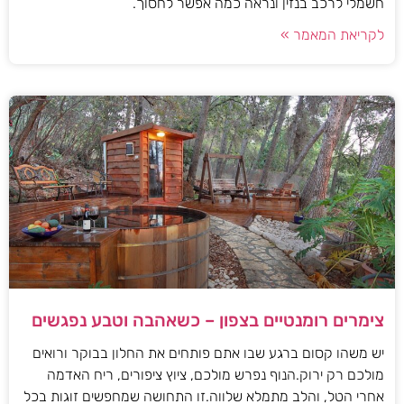
חשמלי לרכב בנזין ונראה כמה אפשר לחסוך.
לקריאת המאמר »
צימרים רומנטיים בצפון – כשאהבה וטבע נפגשים
יש משהו קסום ברגע שבו אתם פותחים את החלון בבוקר ורואים
מולכם רק ירוק.הנוף נפרש מולכם, ציוץ ציפורים, ריח האדמה
אחרי הטל, והלב מתמלא שלווה.זו התחושה שמחפשים זוגות בכל