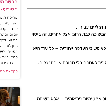
הקשר השק
משפיעה ע
שחיקה רגשית
השפעתה על 
 רגליים
עבורך.
לעיתים קרוב
שיכה לבת הזוג; אצל אחרים, זה ביטוי
יומיומי ומתח
בני זוג. דרך
ניתן לזהות 
לא פשוט העדפה ייחודית — כל עוד היא
רגשיים, ולש
להבין כיצד 
יר לאחרת בלי מבוכה או התנצלות.
ועמידה יותר.
לקריאת המא
ל אינטימיות פתאומית — אלא בשיחה