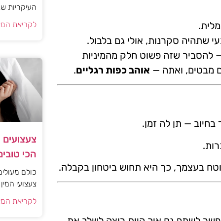
העיקריות שג
לית.
לקריאת המא
י שתהיה סקרנות, אולי גם בלבול.
— להסביר שזה פשוט חלק מהמיניות
ם מבטים, ואתה —
אוהב כפות רגליים
.
בחיוב — תן לה זמן.
צעצועים מ
רות.
הכי טובים
וטח בעצמך, כך היא תחוש ביטחון בקבלה.
כולם מעולים
צעצועי המין
לקריאת המא
אפשר לשתף גם איך היית רוצה לשלב את