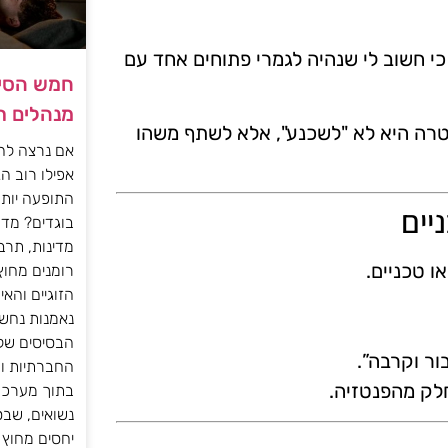
כי חשוב לי שנהיה לגמרי פתוחים אחד עם
חמש הסיב
מנהלים ר
טרה היא לא "לשכנע", אלא לשתף משהו
אם נרצה להו
אפילו רוב הג
התופעה יות
יים
בוגדים? מדו
מדינות, תרב
ו טכניים.
רומנים מחוץ
הזוגיים והא
נאמנות נחש
הבסיסים של 
ור וקרבה”.
החברתיות ו
לק מהפנטזיה.
בתוך מערכת 
נשואים, שב
יחסים מחוץ 