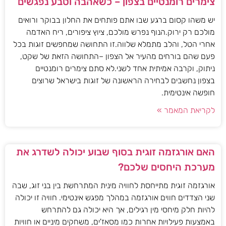
צימרים רומנטיים בצפון – כשאהבה וטבע נפגשים
יש משהו קסום ברגע שבו אתם פותחים את החלון בבוקר ורואים
מולכם רק ירוק.הנוף נפרש מולכם, ציוץ ציפורים, ריח האדמה
אחרי הטל, והלב מתמלא שלווה.זו התחושה שמחפשים זוגות בכל
פעם שהם בורחים מהעיר אל הצפון –התחושה הזאת של שקט,
ניתוק, וקרבה אמיתית אחד לשני.לא סתם צימרים רומנטיים
בצפון נחשבים לבחירה הראשונה של זוגות בישראל שרוצים
חופשה אינטימית.
לקריאת המאמר »
האם אורגזמה זוגית בסוף שבוע יכולה לשדרג את
מערכת היחסים שלכם?
אורגזמה זוגית מתייחסת לחוויה מינית המתרחשת בין בני זוג, שבה
שני הצדדים חווים אורגזמה במהלך מפגש אינטימי. חוויה זו יכולה
להיות חלק מיחסי מין רגילים, אך היא יכולה גם להתרחש
באמצעות פעילויות אחרות כמו מסאז'ים, משחקים מיניים או חוויות