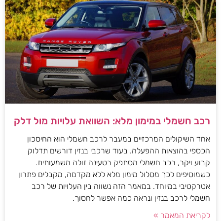
רכב חשמלי במימון מלא: השוואת עלויות מול דלק
אחד השיקולים המרכזיים במעבר לרכב חשמלי הוא החיסכון
הכספי בהוצאות ההפעלה. בעוד שרכבי בנזין דורשים תדלוק
קבוע ויקר, רכב חשמלי מסתפק בטעינה זולה משמעותית.
כשמוסיפים לכך מסלול מימון מלא ללא מקדמה, מקבלים פתרון
אטרקטיבי במיוחד. במאמר הזה נשווה בין העלויות של רכב
חשמלי לרכב בנזין ונראה כמה אפשר לחסוך.
לקריאת המאמר »