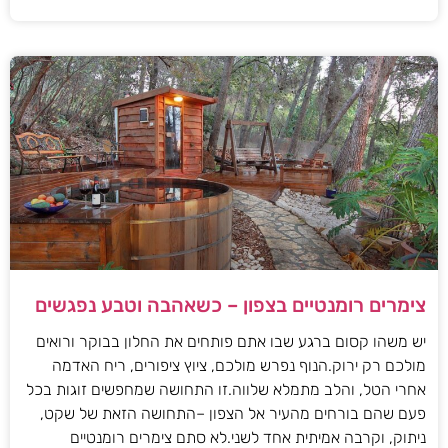
צימרים רומנטיים בצפון – כשאהבה וטבע נפגשים
יש משהו קסום ברגע שבו אתם פותחים את החלון בבוקר ורואים
מולכם רק ירוק.הנוף נפרש מולכם, ציוץ ציפורים, ריח האדמה
אחרי הטל, והלב מתמלא שלווה.זו התחושה שמחפשים זוגות בכל
פעם שהם בורחים מהעיר אל הצפון –התחושה הזאת של שקט,
ניתוק, וקרבה אמיתית אחד לשני.לא סתם צימרים רומנטיים