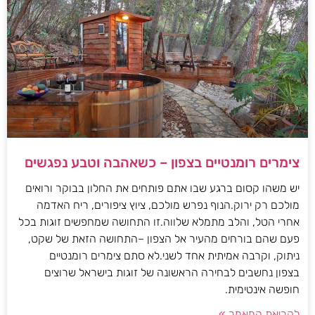
צימרים רומנטיים בצפון – כשאהבה וטבע נפגשים
יש משהו קסום ברגע שבו אתם פותחים את החלון בבוקר ורואים
מולכם רק ירוק.הנוף נפרש מולכם, ציוץ ציפורים, ריח האדמה
אחרי הטל, והלב מתמלא שלווה.זו התחושה שמחפשים זוגות בכל
פעם שהם בורחים מהעיר אל הצפון –התחושה הזאת של שקט,
ניתוק, וקרבה אמיתית אחד לשני.לא סתם צימרים רומנטיים
בצפון נחשבים לבחירה הראשונה של זוגות בישראל שרוצים
חופשה אינטימית.
לקריאת המאמר »