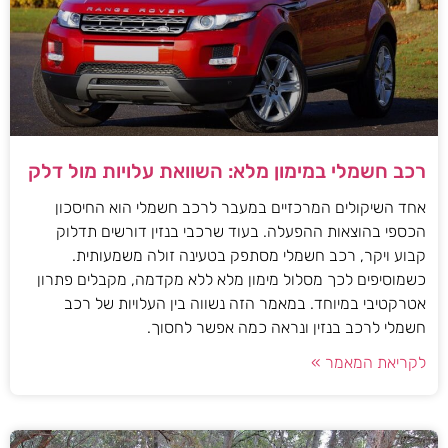
רכב חשמלי במימון מלא: השוואת עלויות מול דלק
אחד השיקולים המרכזיים במעבר לרכב חשמלי הוא החיסכון
הכספי בהוצאות ההפעלה. בעוד שרכבי בנזין דורשים תדלוק
קבוע ויקר, רכב חשמלי מסתפק בטעינה זולה משמעותית.
כשמוסיפים לכך מסלול מימון מלא ללא מקדמה, מקבלים פתרון
אטרקטיבי במיוחד. במאמר הזה נשווה בין העלויות של רכב
חשמלי לרכב בנזין ונראה כמה אפשר לחסוך.
לקריאת המאמר »