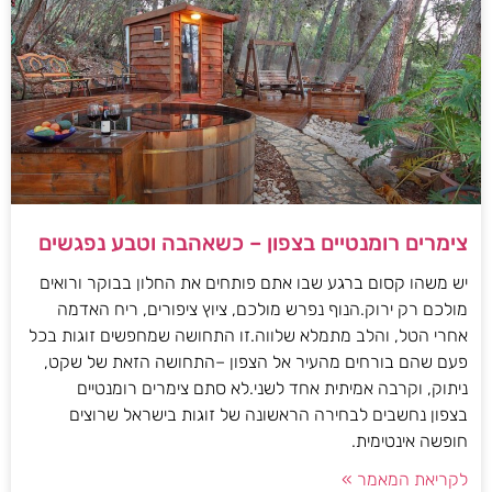
צימרים רומנטיים בצפון – כשאהבה וטבע נפגשים
יש משהו קסום ברגע שבו אתם פותחים את החלון בבוקר ורואים
מולכם רק ירוק.הנוף נפרש מולכם, ציוץ ציפורים, ריח האדמה
אחרי הטל, והלב מתמלא שלווה.זו התחושה שמחפשים זוגות בכל
פעם שהם בורחים מהעיר אל הצפון –התחושה הזאת של שקט,
ניתוק, וקרבה אמיתית אחד לשני.לא סתם צימרים רומנטיים
בצפון נחשבים לבחירה הראשונה של זוגות בישראל שרוצים
חופשה אינטימית.
לקריאת המאמר »