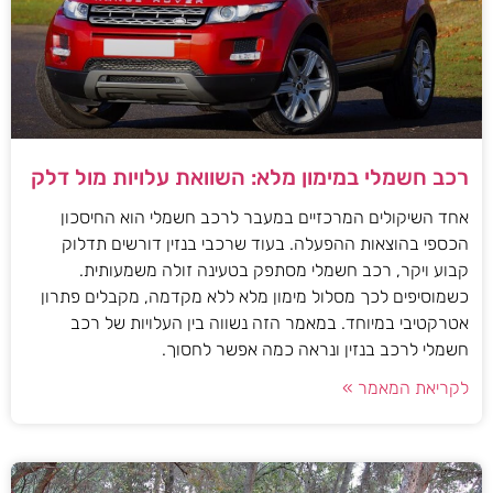
רכב חשמלי במימון מלא: השוואת עלויות מול דלק
אחד השיקולים המרכזיים במעבר לרכב חשמלי הוא החיסכון
הכספי בהוצאות ההפעלה. בעוד שרכבי בנזין דורשים תדלוק
קבוע ויקר, רכב חשמלי מסתפק בטעינה זולה משמעותית.
כשמוסיפים לכך מסלול מימון מלא ללא מקדמה, מקבלים פתרון
אטרקטיבי במיוחד. במאמר הזה נשווה בין העלויות של רכב
חשמלי לרכב בנזין ונראה כמה אפשר לחסוך.
לקריאת המאמר »