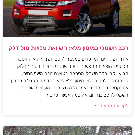
רכב חשמלי במימון מלא: השוואת עלויות מול דלק
אחד השיקולים המרכזיים במעבר לרכב חשמלי הוא החיסכון
הכספי בהוצאות ההפעלה. בעוד שרכבי בנזין דורשים תדלוק
קבוע ויקר, רכב חשמלי מסתפק בטעינה זולה משמעותית.
כשמוסיפים לכך מסלול מימון מלא ללא מקדמה, מקבלים פתרון
אטרקטיבי במיוחד. במאמר הזה נשווה בין העלויות של רכב
חשמלי לרכב בנזין ונראה כמה אפשר לחסוך.
לקריאת המאמר »