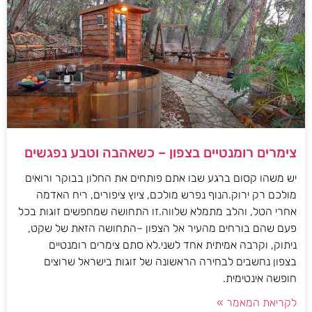
צימרים רומנטיים בצפון – כשאהבה וטבע נפגשים
יש משהו קסום ברגע שבו אתם פותחים את החלון בבוקר ורואים
מולכם רק ירוק.הנוף נפרש מולכם, ציוץ ציפורים, ריח האדמה
אחרי הטל, והלב מתמלא שלווה.זו התחושה שמחפשים זוגות בכל
פעם שהם בורחים מהעיר אל הצפון –התחושה הזאת של שקט,
ניתוק, וקרבה אמיתית אחד לשני.לא סתם צימרים רומנטיים
בצפון נחשבים לבחירה הראשונה של זוגות בישראל שרוצים
חופשה אינטימית.
לקריאת המאמר »