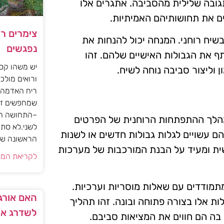
ובה שלילית מהסביבה. אתגרים אלו
ים את תחושותיהם האמיתיות.
צימרים ר
שיח רוחני. המנחה יכול להנחות את
נפגשים
 את הגבולות האישיים שלהם. זהו
יש משהו קסו
 וליצור סביבה נוחה לשיח.
ורואים מולכם
ריח האדמה 
שמחפשים זו
–התחושה הז
מהלך ההתפתחות הרוחנית של הפרטים
לשני.לא סתם
 עשויים לגלות גבולות חדשים או לשנות
הראשונה של 
ית ומעיד על הבנת המורכבות של מערכות
לקריאת המא
תמודדים עם שאלות מוסריות וערכיות.
האם אורגז
 אלו בצורה פתוחה ובונה. זהו תהליך
לשדרג את
בה הם חווים את המציאות סביבם.