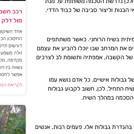
, ולכן נדרשת הסכמה משותפת על מנת
 הבנות וליצור סביבה של כבוד הדדי.
רכב חשמל
מול דלק
אחד השיקול
החיסכון הכס
יתית בשיח הרוחני. כאשר משתתפים
דורשים תדל
ם את המרחב שבו יוכלו להביע את עצמם
זולה משמעות
 של הקשבה, אמפתיה ותשומת לב לצרכים
מקדמה, מקב
נשווה בין ה
אפשר לחסוך
 גבולות אישיים. כל אדם נושא עמו
לקריאת המא
יח התחיל. לכן, חשוב לקבוע גבולות
ר הסכמה במהלך השיח.
בהגדרת גבולות אלו. פעמים רבות, אנשים