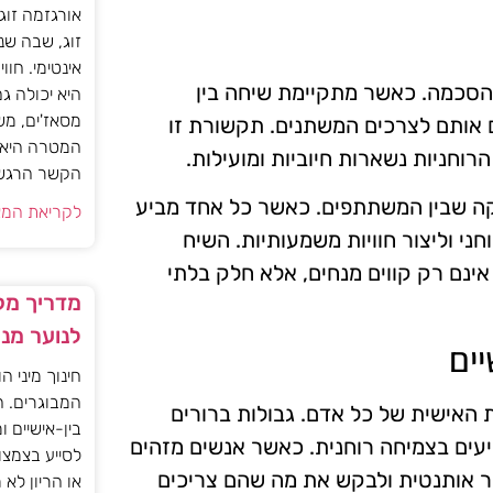
אורגזמה זוג
זוג, שבה שנ
אינטימי. חוו
ההסכמה. כאשר מתקיימת שיחה בין
היא יכולה ג
מסאז'ים, מש
 אותם לצרכים המשתנים. תקשורת זו
המטרה היא ל
וחניות נשארות חיוביות ומועילות.
הקשר הרגשי ו
קה שבין המשתתפים. כאשר כל אחד מביע
לקריאת המא
י וליצור חוויות משמעותיות. השיח
נם רק קווים מנחים, אלא חלק בלתי
מדריך מקצ
לנוער מנ
יים
חינוך מיני ה
המבוגרים. ה
האישית של כל אדם. גבולות ברורים
בין-אישיים ו
יעים בצמיחה רוחנית. כאשר אנשים מזהים
לסייע בצמצו
תר אותנטית ולבקש את מה שהם צריכים
או הריון לא