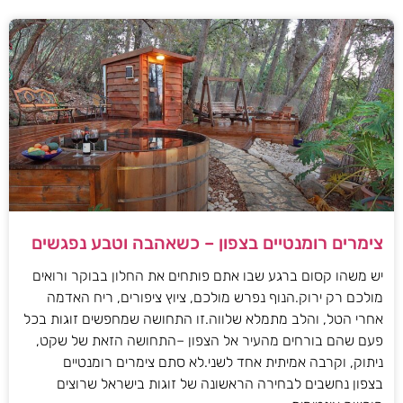
צימרים רומנטיים בצפון – כשאהבה וטבע נפגשים
יש משהו קסום ברגע שבו אתם פותחים את החלון בבוקר ורואים
מולכם רק ירוק.הנוף נפרש מולכם, ציוץ ציפורים, ריח האדמה
אחרי הטל, והלב מתמלא שלווה.זו התחושה שמחפשים זוגות בכל
פעם שהם בורחים מהעיר אל הצפון –התחושה הזאת של שקט,
ניתוק, וקרבה אמיתית אחד לשני.לא סתם צימרים רומנטיים
בצפון נחשבים לבחירה הראשונה של זוגות בישראל שרוצים