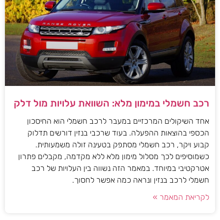
רכב חשמלי במימון מלא: השוואת עלויות מול דלק
אחד השיקולים המרכזיים במעבר לרכב חשמלי הוא החיסכון
הכספי בהוצאות ההפעלה. בעוד שרכבי בנזין דורשים תדלוק
קבוע ויקר, רכב חשמלי מסתפק בטעינה זולה משמעותית.
כשמוסיפים לכך מסלול מימון מלא ללא מקדמה, מקבלים פתרון
אטרקטיבי במיוחד. במאמר הזה נשווה בין העלויות של רכב
חשמלי לרכב בנזין ונראה כמה אפשר לחסוך.
לקריאת המאמר »