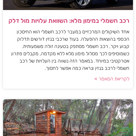
רכב חשמלי במימון מלא: השוואת עלויות מול דלק
אחד השיקולים המרכזיים במעבר לרכב חשמלי הוא החיסכון
הכספי בהוצאות ההפעלה. בעוד שרכבי בנזין דורשים תדלוק
קבוע ויקר, רכב חשמלי מסתפק בטעינה זולה משמעותית.
כשמוסיפים לכך מסלול מימון מלא ללא מקדמה, מקבלים פתרון
אטרקטיבי במיוחד. במאמר הזה נשווה בין העלויות של רכב
חשמלי לרכב בנזין ונראה כמה אפשר לחסוך.
לקריאת המאמר »