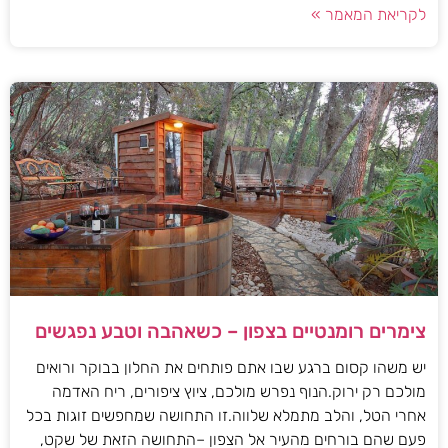
לקריאת המאמר »
צימרים רומנטיים בצפון – כשאהבה וטבע נפגשים
יש משהו קסום ברגע שבו אתם פותחים את החלון בבוקר ורואים
מולכם רק ירוק.הנוף נפרש מולכם, ציוץ ציפורים, ריח האדמה
אחרי הטל, והלב מתמלא שלווה.זו התחושה שמחפשים זוגות בכל
פעם שהם בורחים מהעיר אל הצפון –התחושה הזאת של שקט,