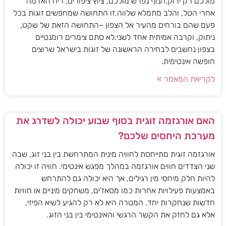
מולכם רק ירוק.הנוף נפרש מולכם, ציוץ ציפורים, ריח האדמה
אחרי הטל, והלב מתמלא שלווה.זו התחושה שמחפשים זוגות בכל
פעם שהם בורחים מהעיר אל הצפון –התחושה הזאת של שקט,
ניתוק, וקרבה אמיתית אחד לשני.לא סתם צימרים רומנטיים
בצפון נחשבים לבחירה הראשונה של זוגות בישראל שרוצים
חופשה אינטימית.
לקריאת המאמר »
האם אורגזמה זוגית בסוף שבוע יכולה לשדרג את
מערכת היחסים שלכם?
אורגזמה זוגית מתייחסת לחוויה מינית המתרחשת בין בני זוג, שבה
שני הצדדים חווים אורגזמה במהלך מפגש אינטימי. חוויה זו יכולה
להיות חלק מיחסי מין רגילים, אך היא יכולה גם להתרחש
באמצעות פעילויות אחרות כמו מסאז'ים, משחקים מיניים או חוויות
חדשות שנחקרות יחד. המטרה היא לא רק להגיע לשיא הפיזי,
אלא גם לחזק את הקשר הרגשי והאינטימי בין בני הזוג.