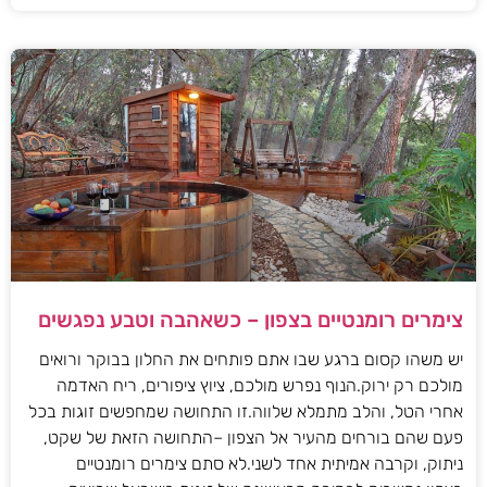
צימרים רומנטיים בצפון – כשאהבה וטבע נפגשים
יש משהו קסום ברגע שבו אתם פותחים את החלון בבוקר ורואים
מולכם רק ירוק.הנוף נפרש מולכם, ציוץ ציפורים, ריח האדמה
אחרי הטל, והלב מתמלא שלווה.זו התחושה שמחפשים זוגות בכל
פעם שהם בורחים מהעיר אל הצפון –התחושה הזאת של שקט,
ניתוק, וקרבה אמיתית אחד לשני.לא סתם צימרים רומנטיים