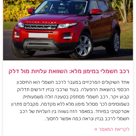
רכב חשמלי במימון מלא: השוואת עלויות מול דלק
אחד השיקולים המרכזיים במעבר לרכב חשמלי הוא החיסכון
הכספי בהוצאות ההפעלה. בעוד שרכבי בנזין דורשים תדלוק
קבוע ויקר, רכב חשמלי מסתפק בטעינה זולה משמעותית.
כשמוסיפים לכך מסלול מימון מלא ללא מקדמה, מקבלים פתרון
אטרקטיבי במיוחד. במאמר הזה נשווה בין העלויות של רכב
חשמלי לרכב בנזין ונראה כמה אפשר לחסוך.
לקריאת המאמר »