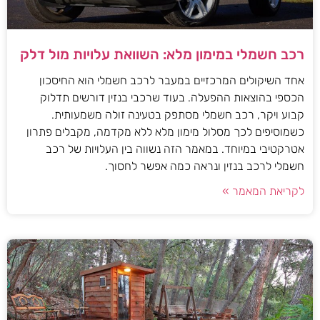
רכב חשמלי במימון מלא: השוואת עלויות מול דלק
אחד השיקולים המרכזיים במעבר לרכב חשמלי הוא החיסכון
הכספי בהוצאות ההפעלה. בעוד שרכבי בנזין דורשים תדלוק
קבוע ויקר, רכב חשמלי מסתפק בטעינה זולה משמעותית.
כשמוסיפים לכך מסלול מימון מלא ללא מקדמה, מקבלים פתרון
אטרקטיבי במיוחד. במאמר הזה נשווה בין העלויות של רכב
חשמלי לרכב בנזין ונראה כמה אפשר לחסוך.
לקריאת המאמר »