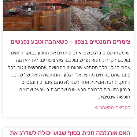
צימרים רומנטיים בצפון – כשאהבה וטבע נפגשים
יש משהו קסום ברגע שבו אתם פותחים את החלון בבוקר ורואים
מולכם רק ירוק.הנוף נפרש מולכם, ציוץ ציפורים, ריח האדמה
אחרי הטל, והלב מתמלא שלווה.זו התחושה שמחפשים זוגות בכל
פעם שהם בורחים מהעיר אל הצפון –התחושה הזאת של שקט,
ניתוק, וקרבה אמיתית אחד לשני.לא סתם צימרים רומנטיים
בצפון נחשבים לבחירה הראשונה של זוגות בישראל שרוצים
חופשה אינטימית.
לקריאת המאמר »
האם אורגזמה זוגית בסוף שבוע יכולה לשדרג את