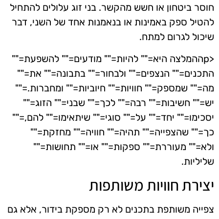
חוסר ביטחון או חשש מהקשר. בני זוג עלולים להתחיל
להטיל ספק באמינות או בנאמנות אחד של השני, דבר
שיכול לגרום למתח.
<pההמלצה היא="" להיות="" מודעים="" להשפעת=""
התכנים="" הנצפים="" ולבחור="" בתבונה="" את=""
מה="" שמספק="" חוויות="" חיוביות="" ומחברות.=""
יש="" חשיבות="" רבה="" לכך="" שבני="" הזוג=""
יסכימו="" יחד="" על="" סוגי="" שיתאימו="" להם,=""
כך="" שהצפייה="" תהיה="" חוויה="" מחזקת=""
ולא="" מעוררת="" ספקות="" או="" תחושות=""
שליליות.
יצירת חוויות משותפות
צפייה משותפת בתכנים לא רק מספקת בידור, אלא גם