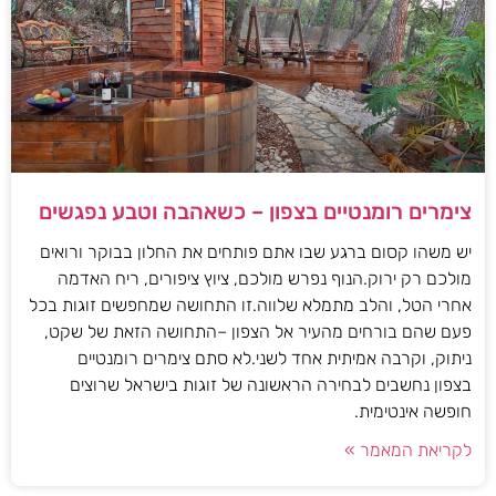
צימרים רומנטיים בצפון – כשאהבה וטבע נפגשים
יש משהו קסום ברגע שבו אתם פותחים את החלון בבוקר ורואים
מולכם רק ירוק.הנוף נפרש מולכם, ציוץ ציפורים, ריח האדמה
אחרי הטל, והלב מתמלא שלווה.זו התחושה שמחפשים זוגות בכל
פעם שהם בורחים מהעיר אל הצפון –התחושה הזאת של שקט,
ניתוק, וקרבה אמיתית אחד לשני.לא סתם צימרים רומנטיים
בצפון נחשבים לבחירה הראשונה של זוגות בישראל שרוצים
חופשה אינטימית.
לקריאת המאמר »