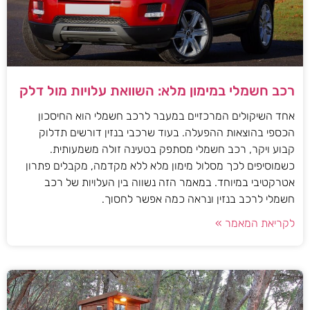
רכב חשמלי במימון מלא: השוואת עלויות מול דלק
אחד השיקולים המרכזיים במעבר לרכב חשמלי הוא החיסכון
הכספי בהוצאות ההפעלה. בעוד שרכבי בנזין דורשים תדלוק
קבוע ויקר, רכב חשמלי מסתפק בטעינה זולה משמעותית.
כשמוסיפים לכך מסלול מימון מלא ללא מקדמה, מקבלים פתרון
אטרקטיבי במיוחד. במאמר הזה נשווה בין העלויות של רכב
חשמלי לרכב בנזין ונראה כמה אפשר לחסוך.
לקריאת המאמר »