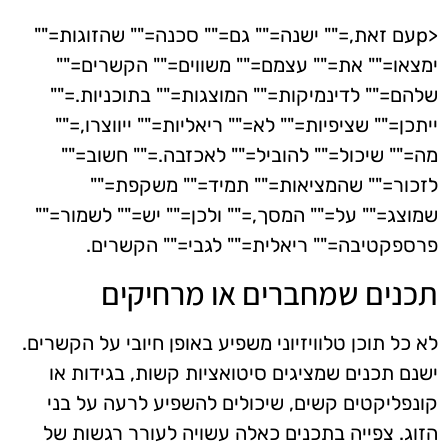
<pעם זאת,="" ישנה="" גם="" סכנה="" שהזוגות=""
ימצאו="" את="" עצמם="" משווים="" הקשרים=""
שלהם="" לדינמיקות="" המוצגות="" בתוכניות.=""
ייתכן="" שציפיות="" לא="" ריאליות="" ייווצרו,=""
מה="" שיכול="" להוביל="" לאכזבה.="" חשוב=""
לזכור="" שהמציאות="" תמיד="" משקפת=""
שמוצג="" על="" המסך,="" ולכן="" יש="" לשמור=""
פרספקטיבה="" ריאלית="" לגבי="" הקשרים.
תכנים שמחברים או מרחיקים
לא כל תוכן טלוויזיוני משפיע באופן חיובי על הקשרים.
ישנם תכנים שמציגים סיטואציות קשות, בגידות או
קונפליקטים קשים, שיכולים להשפיע לרעה על בני
הזוג. צפייה בתכנים כאלה עשויה לעורר רגשות של