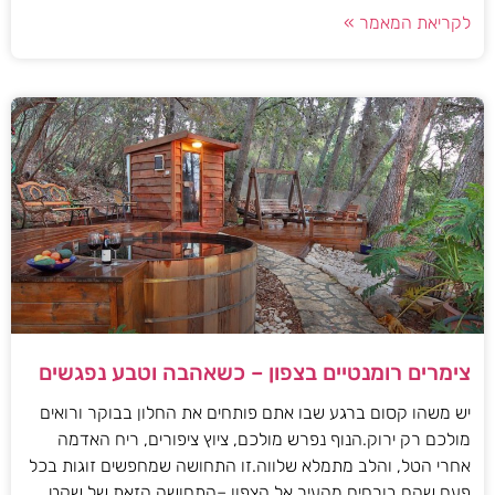
לקריאת המאמר »
צימרים רומנטיים בצפון – כשאהבה וטבע נפגשים
יש משהו קסום ברגע שבו אתם פותחים את החלון בבוקר ורואים
מולכם רק ירוק.הנוף נפרש מולכם, ציוץ ציפורים, ריח האדמה
אחרי הטל, והלב מתמלא שלווה.זו התחושה שמחפשים זוגות בכל
פעם שהם בורחים מהעיר אל הצפון –התחושה הזאת של שקט,