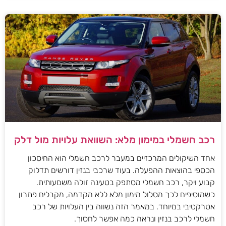
רכב חשמלי במימון מלא: השוואת עלויות מול דלק
אחד השיקולים המרכזיים במעבר לרכב חשמלי הוא החיסכון
הכספי בהוצאות ההפעלה. בעוד שרכבי בנזין דורשים תדלוק
קבוע ויקר, רכב חשמלי מסתפק בטעינה זולה משמעותית.
כשמוסיפים לכך מסלול מימון מלא ללא מקדמה, מקבלים פתרון
אטרקטיבי במיוחד. במאמר הזה נשווה בין העלויות של רכב
חשמלי לרכב בנזין ונראה כמה אפשר לחסוך.