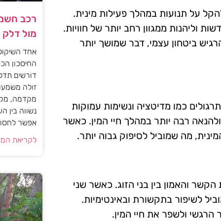
להקל על תנועות במהלך פעילות מינית.
רכב חשמל
ות וליהנות ממגוון רחב יותר של חוויות.
מול דלק
רגיש ביטחון עצמי, דבר שמושך יותר
אחד השיקול
החיסכון הכס
דורשים תדל
זולה משמעות
מקדמה, מקב
רגולים כמו מדיטציה ונשימות עמוקות
נשווה בין ה
להנאה רבה יותר במהלך חיי המין. כאשר
אפשר לחסוך
מינית, מה שמוביל לסיפוק גבוה יותר.
לקריאת המא
הקשר והאמון בין בני הזוג. כאשר שני
ביל לשיפור בתקשורת ובאינטימיות.
הרגשי ולשפר את חיי המין.