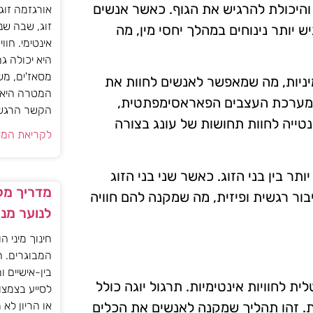
והיכולת להרגיש את הגוף. כאשר אנשים
אורגזמה זוג
זוג, שבה שנ
 יותר נינוחים במהלך יחסי מין, מה
אינטימי. חוו
היא יכולה ג
מסאז'ים, מש
ניות, מה שמאפשר לאנשים לחוות את
המטרה היא ל
ת מערכת העצבים הפאראסימפתטית,
הקשר הרגשי ו
טייה לחוות תחושות של עונג בצורה
לקריאת המא
ר בין בני הזוג. כאשר שני בני הזוג
מדריך מקצ
ר רגשית ופיזית, מה שמקנה להם חוויה
לנוער מנ
חינוך מיני ה
המבוגרים. ה
בין-אישיים ו
 לחוויות אינטימיות. תרגול יוגה כולל
לסייע בצמצו
. זהו תהליך שמקנה לאנשים את הכלים
או הריון לא