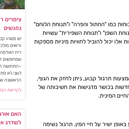
צימרים ר
וחות כמו "החתול והפרה" ו"תנוחת הלוחם"
נפגשים
נוחת השפן" ו"תנוחת השפירית" עשויות
יש משהו קסו
 אלו יכול להוביל לחוויות מיניות מספקות
ורואים מולכם
ריח האדמה 
שמחפשים זו
–התחושה הז
לשני.לא סתם
אמצעות תרגול קבוע, ניתן לחזק את הגוף,
הראשונה של 
חדשות בכושר מדגישות את חשיבותה של
לקריאת המא
חיים המינית.
האם אורגז
לשדרג את
באופן ישיר על חיי המין. תרגול נשימה