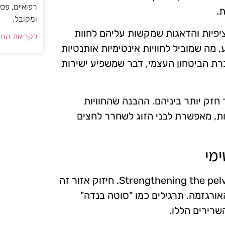
רפואיים, פס
.
ומקובל.
יפיות והדאגות שמקשות עליהם לחוות
לקריאת המא
 מה שמוביל לחוויות אינטימיות אותנטיות
ברת הביטחון העצמי, דבר שמשפיע ישירות
 חזק יותר ביניהם. ההבנה שהחוויות
ות, מאפשרת לבני הזוג לשחרר לחצים
ימי
ישנן מספר תנועות יוגה שממוקדות בהStrengthening the pelvic floor muscles. חיזוק אזור זה
אורגזמה. תרגילים כמו "סוטה בנדה"
השרירים הללו.