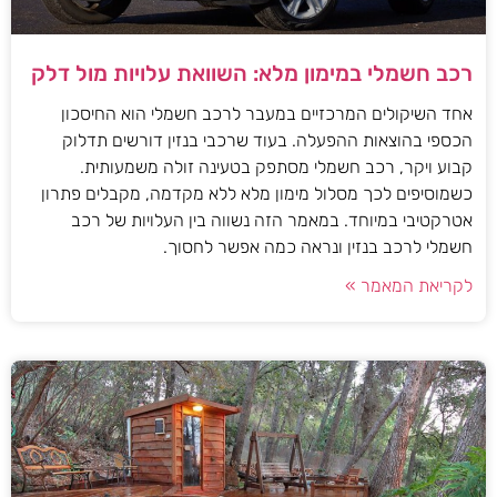
רכב חשמלי במימון מלא: השוואת עלויות מול דלק
אחד השיקולים המרכזיים במעבר לרכב חשמלי הוא החיסכון
הכספי בהוצאות ההפעלה. בעוד שרכבי בנזין דורשים תדלוק
קבוע ויקר, רכב חשמלי מסתפק בטעינה זולה משמעותית.
כשמוסיפים לכך מסלול מימון מלא ללא מקדמה, מקבלים פתרון
אטרקטיבי במיוחד. במאמר הזה נשווה בין העלויות של רכב
חשמלי לרכב בנזין ונראה כמה אפשר לחסוך.
לקריאת המאמר »