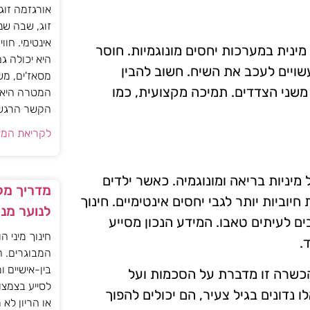
אורגזמה זוג
זוג, שבה שנ
אינטימי. חוו
ינית במערכות יחסים מונוגמיות. חוסר
היא יכולה ג
שויים לעכב את השיח. חשוב להבין
מסאז'ים, מש
משני הצדדים. תמיכה מקצועית, כמו
המטרה היא ל
הקשר הרגשי ו
לקריאת המא
 מיניות בריאה ומונוגמיה. כאשר ילדים
מדריך מקצ
יוביות יותר לגבי יחסים אינטימיים. חינוך
לנוער מנ
ם לעיתים טאבו. המידע הנכון מסייע
חינוך מיני ה
.
המבוגרים. ה
בין-אישיים ו
. הכשרה זו מדברת על הסכמות ועל
לסייע בצמצו
נדונים בגיל צעיר, הם יכולים להפוך
או הריון לא