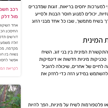
י למערכות יחסים בריאות. זוגות שמדברים
רכב חשמל
זיות, יכולים למנוע חוסר הבנות ולסייע
מול דלק
ך בשיח מתמשך, שבו כל אחד מבני הזוג
אחד השיקול
החיסכון הכס
דורשים תדל
 המינית
זולה משמעות
מקדמה, מקב
ורת המינית בין בני זוג. השיח
נשווה בין ה
טכניקות מיניות חדשות או דינמיקות
אפשר לחסוך
ה לחיים של אחרים, שיכולה להוביל
לקריאת המא
 להשתמש במידע הזה כדי לחזק את
או פלטפורמות לשיח על מיניות, הפך להיות