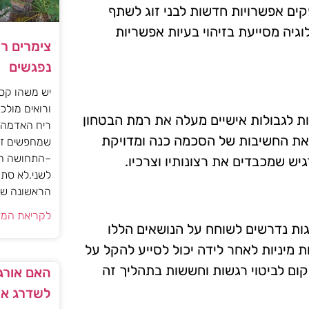
ים אפשרויות חדשות לבני זוג לשתף
לוגיה מסייעת בזיהוי בעיות אפשריות
צימרים ר
נפגשים
יש משהו קסו
ורואים מולכם
ת לגבולות אישיים מעלה את רמת הבטחון
ריח האדמה 
ים את החשיבות של הסכמה כנה ומדויקת
שמחפשים זו
–התחושה הז
יש שמכבדים את רצונותיו וצרכיו.
לשני.לא סתם
הראשונה של 
לקריאת המא
וגות נדרשים לשוחח על הנושאים הללו
 מיניות לאחר לידה יכול לסייע להקל על
ום לביטוי רגשות וחששות בתהליך זה
האם אורגז
לשדרג את