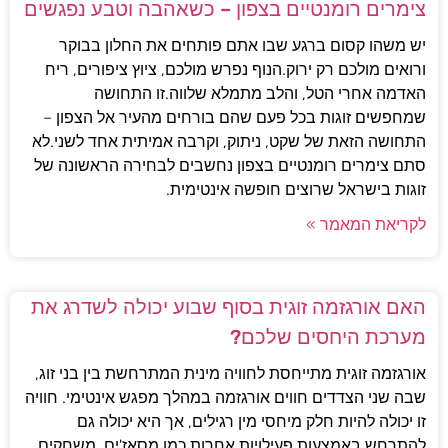
צימרים רומנטיים בצפון – כשאהבה וטבע נפגשים
יש משהו קסום ברגע שבו אתם פותחים את החלון בבוקר
ורואים מולכם רק ירוק.הנוף נפרש מולכם, ציוץ ציפורים, ריח
האדמה אחרי הטל, והלב מתמלא שלווה.זו התחושה
שמחפשים זוגות בכל פעם שהם בורחים מהעיר אל הצפון –
התחושה הזאת של שקט, ניתוק, וקרבה אמיתית אחד לשני.לא
סתם צימרים רומנטיים בצפון נחשבים לבחירה הראשונה של
זוגות בישראל שרוצים חופשה אינטימית.
לקריאת המאמר »
האם אורגזמה זוגית בסוף שבוע יכולה לשדרג את
מערכת היחסים שלכם?
אורגזמה זוגית מתייחסת לחוויה מינית המתרחשת בין בני זוג,
שבה שני הצדדים חווים אורגזמה במהלך מפגש אינטימי. חוויה
זו יכולה להיות חלק מיחסי מין רגילים, אך היא יכולה גם
להתרחש באמצעות פעילויות אחרות כמו מסאז'ים, משחקים