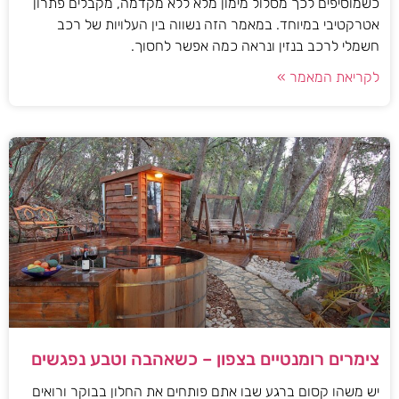
כשמוסיפים לכך מסלול מימון מלא ללא מקדמה, מקבלים פתרון
אטרקטיבי במיוחד. במאמר הזה נשווה בין העלויות של רכב
חשמלי לרכב בנזין ונראה כמה אפשר לחסוך.
לקריאת המאמר »
צימרים רומנטיים בצפון – כשאהבה וטבע נפגשים
יש משהו קסום ברגע שבו אתם פותחים את החלון בבוקר ורואים