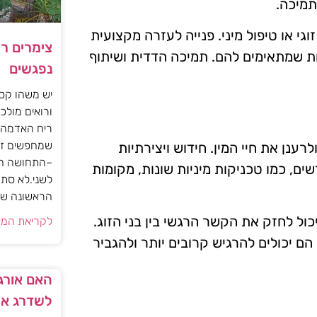
תמיכה.
גי או טיפול מיני. פנייה לעזרה מקצועית
צימרים ר
נות שמתאימים להם. תמיכה הדדית ושיתוף
נפגשים
יש משהו קסו
ורואים מולכם
ריח האדמה 
שמחפשים זו
לרענן את חיי המין. חידוש ויצירתיות
–התחושה הז
ים, כמו טכניקות מיניות שונות, מקומות
לשני.לא סתם
הראשונה של 
כול לחזק את הקשר הרגשי בין בני הזוג.
לקריאת המא
ם יכולים להרגיש קרובים יותר ולהגביר
האם אורגז
לשדרג את