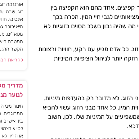
אורגזמה זוג
ר קפיצים. אחד מהם הוא הקפיצה בין
זוג, שבה שנ
מציאותיים לגבי חיי המין. הכרה בכך
אינטימי. חוו
י מה שהיה נכון בשלב מסוים בזוגיות לא
היא יכולה ג
מסאז'ים, מש
המטרה היא ל
וג. כל אדם מגיע עם רקע, חוויות ורצונות
הקשר הרגשי ו
זקה יותר לניהול הציפיות המיניות
לקריאת המא
מדריך מקצ
לנוער מנ
י הזוג. לא מדובר רק בהעדפות מיניות,
חינוך מיני ה
ת המין. כל אחד מבני הזוג עשוי להביא
המבוגרים. ה
שמשפיעים על המיניות שלו. לכן, חשוב
בין-אישיים ו
דכא.
לסייע בצמצו
או הריון לא