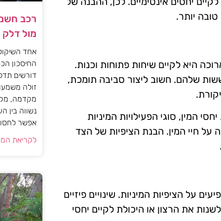
קיים יחסים אינטימיים. לכן, ההבנה של
טובה יותר.
רכב חשמל
מול דלק
אחד השיקול
החיסכון הכס
רוכה היא לקיים שיחות פתוחות וכנות.
דורשים תדל
שות שלהם. חשוב ליצור סביבה תומכת,
זולה משמעות
קורת.
מקדמה, מקב
נשווה בין ה
חסי המין, סוגי הפעילויות המיניות
אפשר לחסוך
ה על חיי המין. הבנת הציפיות של הצד
לקריאת המא
ים על הציפיות המיניות. שינויים פיזיים
לשנות את הרצון או היכולת לקיים יחסי