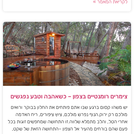
לקריאת המאמר »
צימרים רומנטיים בצפון – כשאהבה וטבע נפגשים
יש משהו קסום ברגע שבו אתם פותחים את החלון בבוקר ורואים
מולכם רק ירוק.הנוף נפרש מולכם, ציוץ ציפורים, ריח האדמה
אחרי הטל, והלב מתמלא שלווה.זו התחושה שמחפשים זוגות בכל
פעם שהם בורחים מהעיר אל הצפון –התחושה הזאת של שקט,