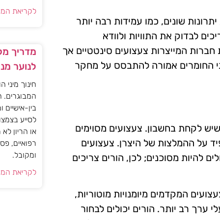
לקריאת המא
יתרונות שונים, כמו עמידות רבה יותר
כים לבדוק את התוויות ולוודא
 חברות המייצרות צעצועים סינטטיים אך
מדריך מקצ
וגי החומרים אמורה להתבסס על מחקר
לנוער מנ
חינוך מיני ה
המבוגרים. ה
בין-אישיים ו
לסייע בצמצו
, תכנון גילאים הוא factor קרדינלי שיש לקחת בחשבון. צעצועים מסוימים
או הריון לא
יד על ההמלצות של היצרן. צעצועים
רפואיים, פס
ומקובל.
ם להיות מסוכנים; לכן, הורים צריכים
לקריאת המא
צועים המקדמים מיומנויות מוטוריות,
 ערך רב יותר. הורים יכולים לבחור