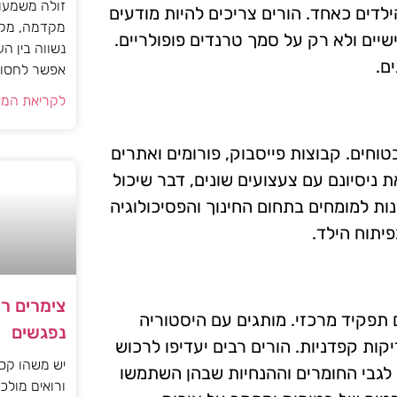
זולה משמעות
לדים כאחד. הורים צריכים להיות מודעים
מקדמה, מקב
ים ולא רק על סמך טרנדים פופולריים.
נשווה בין ה
ם.
אפשר לחסוך
לקריאת המא
וחים. קבוצות פייסבוק, פורומים ואתרים
ת ניסיונם עם צעצועים שונים, דבר שיכול
ות למומחים בתחום החינוך והפסיכולוגיה
יתוח הילד.
צימרים ר
תפקיד מרכזי. מותגים עם היסטוריה
נפגשים
קות קפדניות. הורים רבים יעדיפו לרכוש
יש משהו קסו
 לגבי החומרים וההנחיות שבהן השתמשו
ורואים מולכם