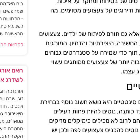
רטים של בטיחות ומחקר על איכות
ריח האדמה 
ת ודירוגים על צעצועים מסוימים, מה
שמחפשים זו
–התחושה הז
לשני.לא סתם
לא גם תורם לפיתוח של ילדים. צעצועים
הראשונה של 
חשיבה, היצירתיות והדמיון. המותגים
לקריאת המא
 תוך כדי שמירה על סטנדרטים גבוהים
וה יותר של צעצועים ממותגים עשוי
האם אורגז
 עצמו.
לשדרג את
ים
אורגזמה זוג
זוג, שבה שנ
ם סינטטיים היא נושא חשוב נוסף בבחירת
אינטימי. חוו
ד כותנה, נוטים להיות פחות רעילים
היא יכולה ג
הם לרוב לא מכילים כימיקלים מזיקים
מסאז'ים, מש
המטרה היא ל
נוטים להכניס צעצועים לפה ולכן יש
הקשר הרגשי ו