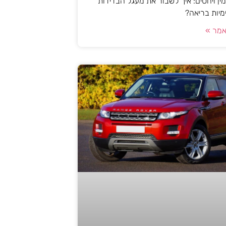
ן ויחסים: איך לשבור את מעגל הבדידות
ימיות בריאה?
מר »