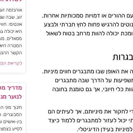
אורגזמה זוג
ההורים או דמויות סמכותיות אחרות.
זוג, שבה שנ
נוטים להרגיש פחות לחץ חברתי ולבצע
אינטימי. חוו
היא יכולה ג
ומכת יכולה להוות מרחב בטוח לשאול
מסאז'ים, מש
המטרה היא ל
הקשר הרגשי ו
בגרות
לקריאת המא
 את האופן שבו מתבגרים חווים מיניות.
 משפיעות על הדרך שבה מתבגרים
מדריך מקצ
ת כלי חיובי, אך גם טומנת בחובה
לנוער מנ
חינוך מיני ה
 לחקור את מיניותם, אך לעיתים הם
המבוגרים. ה
י יכול לעזור למתבגרים ללמוד כיצד
בין-אישיים ו
למיניות בעידן הדיגיטלי.
לסייע בצמצו