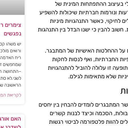
 בעיצוב ההתפתחות המינית של
עות ונורמות חברתיות שיכולות להשפיע
ם לחיקוי, כאשר התנהגויות מיניות
צימרים ר
חשוב להבין כי ישנו הבדל בין התנהגות
נפגשים
יש משהו קסו
 על ההחלטות האישיות של המתבגר.
ורואים מולכם
ריח האדמה 
יות החברתיות, ואף לנסות לחקות
שמחפשים זו
ופעה זו עלולה להוביל להתנהגויות
–התחושה הז
מיניות שלא מתאימות לגילם.
לשני.לא סתם
הראשונה של 
ת
לקריאת המא
ר המתבגרים לומדים להבחין בין יחסים
 גבולות, הסכמה וכיצד לבנות קשרים
האם אורגז
לים להוות פלטפורמה לביטוי רגשות
לשדרג את