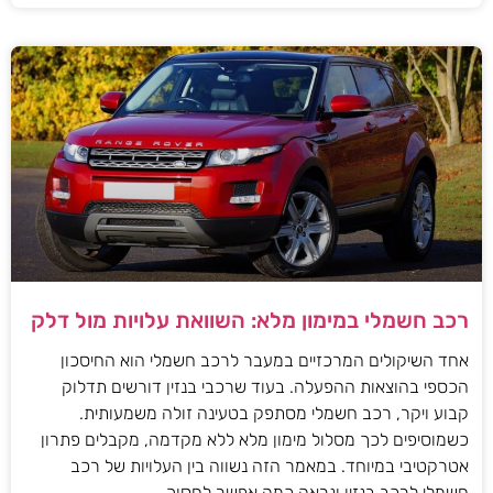
רכב חשמלי במימון מלא: השוואת עלויות מול דלק
אחד השיקולים המרכזיים במעבר לרכב חשמלי הוא החיסכון
הכספי בהוצאות ההפעלה. בעוד שרכבי בנזין דורשים תדלוק
קבוע ויקר, רכב חשמלי מסתפק בטעינה זולה משמעותית.
כשמוסיפים לכך מסלול מימון מלא ללא מקדמה, מקבלים פתרון
אטרקטיבי במיוחד. במאמר הזה נשווה בין העלויות של רכב
חשמלי לרכב בנזין ונראה כמה אפשר לחסוך.