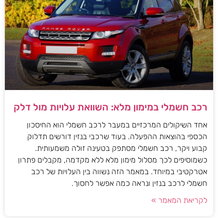
רכב חשמלי במימון מלא: השוואת עלויות מול דלק
אחד השיקולים המרכזיים במעבר לרכב חשמלי הוא החיסכון
הכספי בהוצאות ההפעלה. בעוד שרכבי בנזין דורשים תדלוק
קבוע ויקר, רכב חשמלי מסתפק בטעינה זולה משמעותית.
כשמוסיפים לכך מסלול מימון מלא ללא מקדמה, מקבלים פתרון
אטרקטיבי במיוחד. במאמר הזה נשווה בין העלויות של רכב
חשמלי לרכב בנזין ונראה כמה אפשר לחסוך.
לקריאת המאמר »