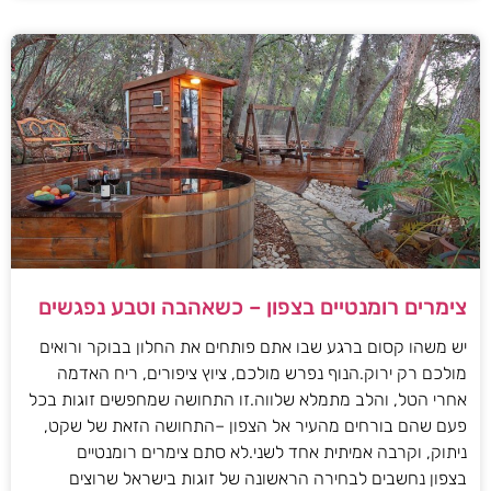
צימרים רומנטיים בצפון – כשאהבה וטבע נפגשים
יש משהו קסום ברגע שבו אתם פותחים את החלון בבוקר ורואים
מולכם רק ירוק.הנוף נפרש מולכם, ציוץ ציפורים, ריח האדמה
אחרי הטל, והלב מתמלא שלווה.זו התחושה שמחפשים זוגות בכל
פעם שהם בורחים מהעיר אל הצפון –התחושה הזאת של שקט,
ניתוק, וקרבה אמיתית אחד לשני.לא סתם צימרים רומנטיים
בצפון נחשבים לבחירה הראשונה של זוגות בישראל שרוצים