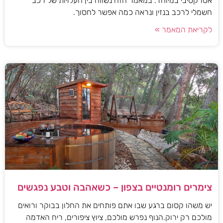
אטרקטיבי במיוחד. במאמר הזה נשווה בין העלויות של רכב
חשמלי לרכב בנזין ונראה כמה אפשר לחסוך.
לקריאת המאמר »
צימרים רומנטיים בצפון – כשאהבה וטבע נפגשים
יש משהו קסום ברגע שבו אתם פותחים את החלון בבוקר ורואים
מולכם רק ירוק.הנוף נפרש מולכם, ציוץ ציפורים, ריח האדמה