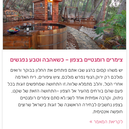
צימרים רומנטיים בצפון – כשאהבה וטבע נפגשים
יש משהו קסום ברגע שבו אתם פותחים את החלון בבוקר ורואים
מולכם רק ירוק.הנוף נפרש מולכם, ציוץ ציפורים, ריח האדמה
אחרי הטל, והלב מתמלא שלווה.זו התחושה שמחפשים זוגות בכל
פעם שהם בורחים מהעיר אל הצפון –התחושה הזאת של שקט,
ניתוק, וקרבה אמיתית אחד לשני.לא סתם צימרים רומנטיים
בצפון נחשבים לבחירה הראשונה של זוגות בישראל שרוצים
חופשה אינטימית.
לקריאת המאמר »