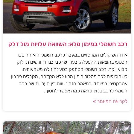
רכב חשמלי במימון מלא: השוואת עלויות מול דלק
אחד השיקולים המרכזיים במעבר לרכב חשמלי הוא החיסכון
הכספי בהוצאות ההפעלה. בעוד שרכבי בנזין דורשים תדלוק
קבוע ויקר, רכב חשמלי מסתפק בטעינה זולה משמעותית.
כשמוסיפים לכך מסלול מימון מלא ללא מקדמה, מקבלים פתרון
אטרקטיבי במיוחד. במאמר הזה נשווה בין העלויות של רכב
חשמלי לרכב בנזין ונראה כמה אפשר לחסוך.
לקריאת המאמר »