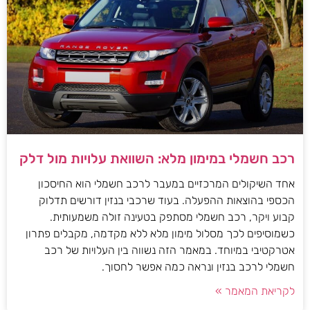
רכב חשמלי במימון מלא: השוואת עלויות מול דלק
אחד השיקולים המרכזיים במעבר לרכב חשמלי הוא החיסכון
הכספי בהוצאות ההפעלה. בעוד שרכבי בנזין דורשים תדלוק
קבוע ויקר, רכב חשמלי מסתפק בטעינה זולה משמעותית.
כשמוסיפים לכך מסלול מימון מלא ללא מקדמה, מקבלים פתרון
אטרקטיבי במיוחד. במאמר הזה נשווה בין העלויות של רכב
חשמלי לרכב בנזין ונראה כמה אפשר לחסוך.
לקריאת המאמר »