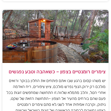
צימרים רומנטיים בצפון – כשאהבה וטבע נפגשים
יש משהו קסום ברגע שבו אתם פותחים את החלון בבוקר ורואים
מולכם רק ירוק.הנוף נפרש מולכם, ציוץ ציפורים, ריח האדמה
אחרי הטל, והלב מתמלא שלווה.זו התחושה שמחפשים זוגות בכל
פעם שהם בורחים מהעיר אל הצפון –התחושה הזאת של שקט,
ניתוק, וקרבה אמיתית אחד לשני.לא סתם צימרים רומנטיים
בצפון נחשבים לבחירה הראשונה של זוגות בישראל שרוצים