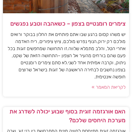
צימרים רומנטיים בצפון – כשאהבה וטבע נפגשים
יש משהו קסום ברגע שבו אתם פותחים את החלון בבוקר ורואים
מולכם רק ירוק.הנוף נפרש מולכם, ציוץ ציפורים, ריח האדמה
אחרי הטל, והלב מתמלא שלווה.זו התחושה שמחפשים זוגות בכל
פעם שהם בורחים מהעיר אל הצפון –התחושה הזאת של שקט,
ניתוק, וקרבה אמיתית אחד לשני.לא סתם צימרים רומנטיים
בצפון נחשבים לבחירה הראשונה של זוגות בישראל שרוצים
חופשה אינטימית.
לקריאת המאמר »
האם אורגזמה זוגית בסוף שבוע יכולה לשדרג את
מערכת היחסים שלכם?
אורגזמה זוגית מתייחסת לחוויה מינית המתרחשת בין בני זוג, שבה