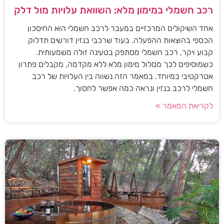
רכב חשמלי במימון מלא: השוואת עלויות מול דלק
אחד השיקולים המרכזיים במעבר לרכב חשמלי הוא החיסכון
הכספי בהוצאות ההפעלה. בעוד שרכבי בנזין דורשים תדלוק
קבוע ויקר, רכב חשמלי מסתפק בטעינה זולה משמעותית.
כשמוסיפים לכך מסלול מימון מלא ללא מקדמה, מקבלים פתרון
אטרקטיבי במיוחד. במאמר הזה נשווה בין העלויות של רכב
חשמלי לרכב בנזין ונראה כמה אפשר לחסוך.
לקריאת המאמר »