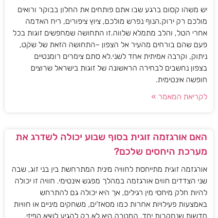
יש משהו קסום ברגע שבו אתם פותחים את החלון בבוקר ורואים
מולכם רק ירוק.הנוף נפרש מולכם, ציוץ ציפורים, ריח האדמה
אחרי הטל, והלב מתמלא שלווה.זו התחושה שמחפשים זוגות בכל
פעם שהם בורחים מהעיר אל הצפון –התחושה הזאת של שקט,
ניתוק, וקרבה אמיתית אחד לשני.לא סתם צימרים רומנטיים
בצפון נחשבים לבחירה הראשונה של זוגות בישראל שרוצים
חופשה אינטימית.
לקריאת המאמר »
האם אורגזמה זוגית בסוף שבוע יכולה לשדרג את
מערכת היחסים שלכם?
אורגזמה זוגית מתייחסת לחוויה מינית המתרחשת בין בני זוג, שבה
שני הצדדים חווים אורגזמה במהלך מפגש אינטימי. חוויה זו יכולה
להיות חלק מיחסי מין רגילים, אך היא יכולה גם להתרחש
באמצעות פעילויות אחרות כמו מסאז'ים, משחקים מיניים או חוויות
חדשות שנחקרות יחד. המטרה היא לא רק להגיע לשיא הפיזי,