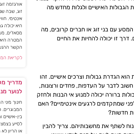
אורגזמה זוג
 הגבולות האישיים ולגלות מחדש מה
זוג, שבה שנ
אינטימי. חוו
היא יכולה ג
המסע עם בני זוג או חברים קרובים, מה
מסאז'ים, מש
 דרך זו יכולה להחיות את החיים
המטרה היא ל
הקשר הרגשי ו
לקריאת המא
וא הגדרת גבולות וצרכים אישיים. זהו
מדריך מקצ
 חשוב לדבר על העדפות, פחדים ורצונות,
לנוער מנ
ות ברורה יכולה למנוע אי הבנות ולחזק
חינוך מיני ה
פני שמתקדמים לרגעים אינטימיים? האם
המבוגרים. ה
ות חדשות?
בין-אישיים ו
לסייע בצמצו
נוח לשתף את מחשבותיהם. צריך להבין
או הריון לא