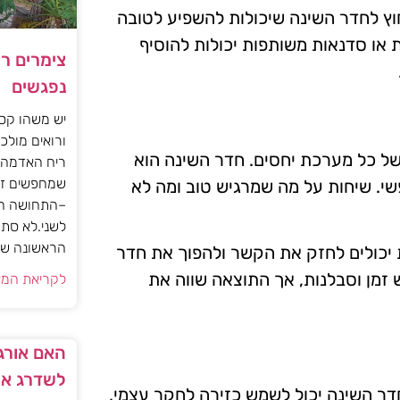
חוץ לחדר השינה שיכולות להשפיע לטובה
ת או סדנאות משותפות יכולות להוסיף
צימרים ר
נפגשים
יש משהו קסו
ורואים מולכם
ל כל מערכת יחסים. חדר השינה הוא
ריח האדמה 
שמחפשים זו
שי. שיחות על מה שמרגיש טוב ומה לא
–התחושה הז
לשני.לא סתם
הראשונה של 
ת יכולים לחזק את הקשר ולהפוך את חדר
זמן וסבלנות, אך התוצאה שווה את
לקריאת המא
האם אורגז
לשדרג את
חדר השינה יכול לשמש כזירה לחקר עצמי,