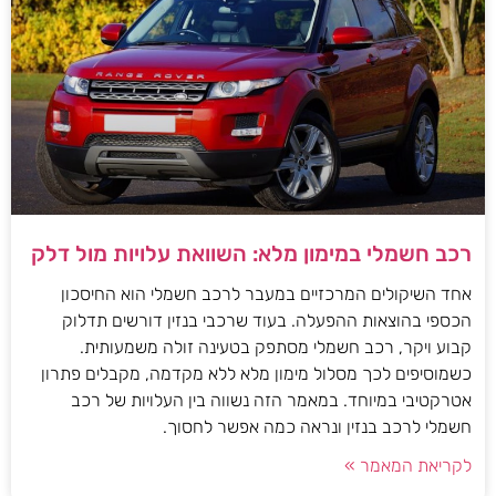
רכב חשמלי במימון מלא: השוואת עלויות מול דלק
אחד השיקולים המרכזיים במעבר לרכב חשמלי הוא החיסכון
הכספי בהוצאות ההפעלה. בעוד שרכבי בנזין דורשים תדלוק
קבוע ויקר, רכב חשמלי מסתפק בטעינה זולה משמעותית.
כשמוסיפים לכך מסלול מימון מלא ללא מקדמה, מקבלים פתרון
אטרקטיבי במיוחד. במאמר הזה נשווה בין העלויות של רכב
חשמלי לרכב בנזין ונראה כמה אפשר לחסוך.
לקריאת המאמר »