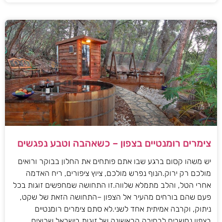
צימרים רומנטיים בצפון – כשאהבה וטבע נפגשים
יש משהו קסום ברגע שבו אתם פותחים את החלון בבוקר ורואים
מולכם רק ירוק.הנוף נפרש מולכם, ציוץ ציפורים, ריח האדמה
אחרי הטל, והלב מתמלא שלווה.זו התחושה שמחפשים זוגות בכל
פעם שהם בורחים מהעיר אל הצפון –התחושה הזאת של שקט,
ניתוק, וקרבה אמיתית אחד לשני.לא סתם צימרים רומנטיים
בצפון נחשבים לבחירה הראשונה של זוגות בישראל שרוצים