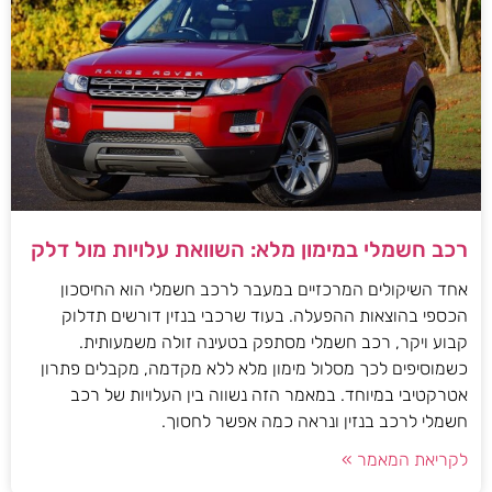
רכב חשמלי במימון מלא: השוואת עלויות מול דלק
אחד השיקולים המרכזיים במעבר לרכב חשמלי הוא החיסכון
הכספי בהוצאות ההפעלה. בעוד שרכבי בנזין דורשים תדלוק
קבוע ויקר, רכב חשמלי מסתפק בטעינה זולה משמעותית.
כשמוסיפים לכך מסלול מימון מלא ללא מקדמה, מקבלים פתרון
אטרקטיבי במיוחד. במאמר הזה נשווה בין העלויות של רכב
חשמלי לרכב בנזין ונראה כמה אפשר לחסוך.
לקריאת המאמר »