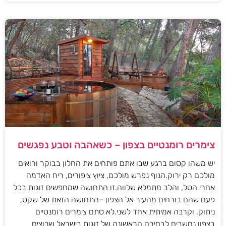
צימרים רומנטיים בצפון – כשאהבה וטבע נפגשים
יש משהו קסום ברגע שבו אתם פותחים את החלון בבוקר ורואים
מולכם רק ירוק.הנוף נפרש מולכם, ציוץ ציפורים, ריח האדמה
אחרי הטל, והלב מתמלא שלווה.זו התחושה שמחפשים זוגות בכל
פעם שהם בורחים מהעיר אל הצפון –התחושה הזאת של שקט,
ניתוק, וקרבה אמיתית אחד לשני.לא סתם צימרים רומנטיים
בצפון נחשבים לבחירה הראשונה של זוגות בישראל שרוצים