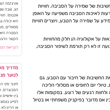
אורגזמה זוג
שיבות של שמירה על הסביבה. חוויות
זוג, שבה שנ
דעות לאיכות הסביבה משפיעה על האופן
אינטימי. חוו
דע על שמירה על הטבע, ויוצרים חוויות
היא יכולה ג
מסאז'ים, מש
המטרה היא ל
אות על אקולוגיה הן חלק מהחוויות
הקשר הרגשי ו
עה זו לא רק תורמת לשיפור הסביבה,
לקריאת המא
מדריך מקצ
לנוער מנ
את החשיבות של חיבור עם הטבע, גם
חינוך מיני ה
טיולי יום לחופים או מסלולי הליכה
המבוגרים. ה
חוות רגעים של רוגע. במקומות אלו
בין-אישיים ו
ן אם מדובר בפיקניק משפחתי או בטיול
לסייע בצמצו
או הריון לא