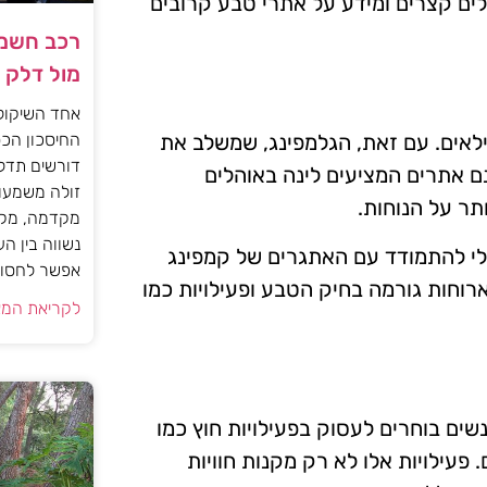
לים קצרים ומידע על אתרי טבע קרובים
רכב חשמל
מול דלק
אחד השיקול
החיסכון הכס
אים. עם זאת, הגלמפינג, שמשלב את
דורשים תדל
נם אתרים המציעים לינה באוהלים
זולה משמעות
תר על הנוחות.
מקדמה, מקב
נשווה בין ה
בלי להתמודד עם האתגרים של קמפינג
אפשר לחסוך
 ארוחות גורמה בחיק הטבע ופעילויות כמו
לקריאת המא
ם בוחרים לעסוק בפעילויות חוץ כמו
 פעילויות אלו לא רק מקנות חוויות