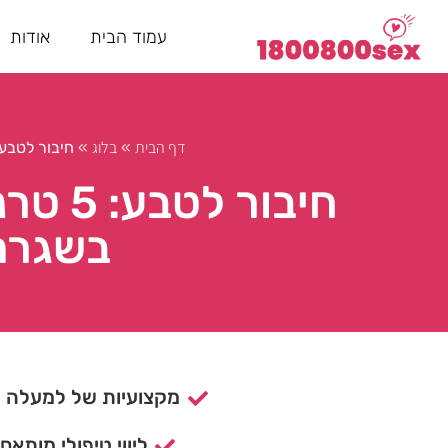
עמוד הבית
אודות
דף הבית
בלוג
»
»
חיבור לטבע: 5 טרנדים להרפתקאות בחיק הטבע בשגרהty Life
חיבור
בשגרהsy City Life
מקצועיות של למעלה מ- 15 ש
ליווי טיפולי מותאם