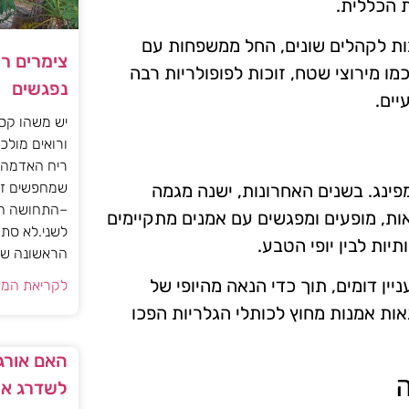
 הכללית.
בות לקהלים שונים, החל ממשפחות עם
צימרים ר
ו מירוצי שטח, זוכות לפופולריות רבה
נפגשים
יים.
יש משהו קסו
ורואים מולכם
ריח האדמה 
שמחפשים זו
פינג. בשנים האחרונות, ישנה מגמה
–התחושה הז
ות, מופעים ומפגשים עם אמנים מתקיימים
לשני.לא סתם
יות לבין יופי הטבע.
הראשונה של 
יין דומים, תוך כדי הנאה מהיופי של
לקריאת המא
ות אמנות מחוץ לכותלי הגלריות הפכו
האם אורגז
ה
לשדרג את