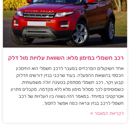
רכב חשמלי במימון מלא: השוואת עלויות מול דלק
אחד השיקולים המרכזיים במעבר לרכב חשמלי הוא החיסכון
הכספי בהוצאות ההפעלה. בעוד שרכבי בנזין דורשים תדלוק
קבוע ויקר, רכב חשמלי מסתפק בטעינה זולה משמעותית.
כשמוסיפים לכך מסלול מימון מלא ללא מקדמה, מקבלים פתרון
אטרקטיבי במיוחד. במאמר הזה נשווה בין העלויות של רכב
חשמלי לרכב בנזין ונראה כמה אפשר לחסוך.
לקריאת המאמר »