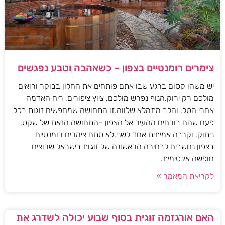
צימרים רומנטיים בצפון – כשאהבה וטבע נפגשים
יש משהו קסום ברגע שבו אתם פותחים את החלון בבוקר ורואים
מולכם רק ירוק.הנוף נפרש מולכם, ציוץ ציפורים, ריח האדמה
אחרי הטל, והלב מתמלא שלווה.זו התחושה שמחפשים זוגות בכל
פעם שהם בורחים מהעיר אל הצפון –התחושה הזאת של שקט,
ניתוק, וקרבה אמיתית אחד לשני.לא סתם צימרים רומנטיים
בצפון נחשבים לבחירה הראשונה של זוגות בישראל שרוצים
חופשה אינטימית.
לקריאת המאמר »
האם אורגזמה זוגית בסוף שבוע יכולה לשדרג את