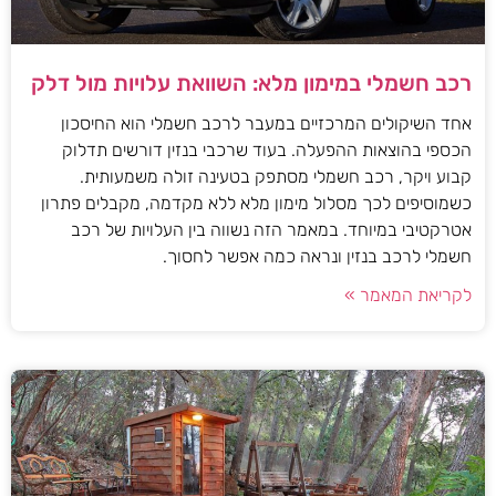
רכב חשמלי במימון מלא: השוואת עלויות מול דלק
אחד השיקולים המרכזיים במעבר לרכב חשמלי הוא החיסכון
הכספי בהוצאות ההפעלה. בעוד שרכבי בנזין דורשים תדלוק
קבוע ויקר, רכב חשמלי מסתפק בטעינה זולה משמעותית.
כשמוסיפים לכך מסלול מימון מלא ללא מקדמה, מקבלים פתרון
אטרקטיבי במיוחד. במאמר הזה נשווה בין העלויות של רכב
חשמלי לרכב בנזין ונראה כמה אפשר לחסוך.
לקריאת המאמר »