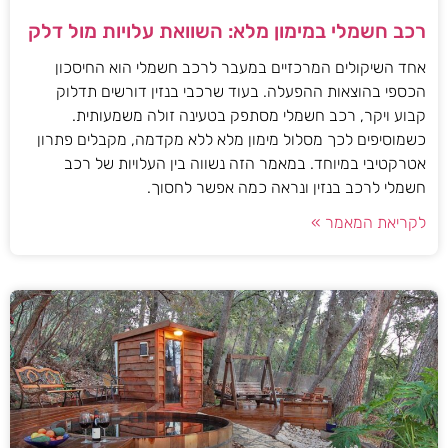
רכב חשמלי במימון מלא: השוואת עלויות מול דלק
אחד השיקולים המרכזיים במעבר לרכב חשמלי הוא החיסכון
הכספי בהוצאות ההפעלה. בעוד שרכבי בנזין דורשים תדלוק
קבוע ויקר, רכב חשמלי מסתפק בטעינה זולה משמעותית.
כשמוסיפים לכך מסלול מימון מלא ללא מקדמה, מקבלים פתרון
אטרקטיבי במיוחד. במאמר הזה נשווה בין העלויות של רכב
חשמלי לרכב בנזין ונראה כמה אפשר לחסוך.
לקריאת המאמר »