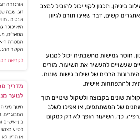
אורגזמה זוג
ב ביניהן. תכנון לקוי יכול להוביל למצב
זוג, שבה שנ
רים קשים, דבר שאינו תורם לגיוון
אינטימי. חוו
היא יכולה ג
מסאז'ים, מש
המטרה היא ל
הקשר הרגשי ו
ון. חוסר גמישות מחשבתית יכול למנוע
לקריאת המא
ים שעשויים להעשיר את השיעור. מורים
תרונות הרבים של שילוב גישות שונות.
תית ולהתפתחות אישית.
מדריך מקצ
לנוער מנ
ות שונים בקבוצה ולשקול שינויים תוך
שתנים של המשתתפים, או אפילו לשלב
חינוך מיני ה
המבוגרים. ה
רפיה. כך, השיעור הופך לא רק למקום
בין-אישיים ו
לסייע בצמצו
או הריון לא