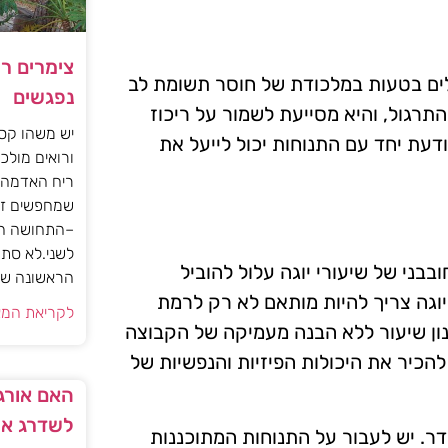
צימרים ר
פלים בטעות במלכודת של חוסר תשומת לב
נפגשים
תרגול, והיא מסייעת לשמור על ריכוז
יש משהו קסו
דעת יחד עם התנוחות יכול לייעל את
ורואים מולכם
ריח האדמה 
שמחפשים זו
–התחושה הז
לשני.לא סתם
ובבני של שיעורי יוגה עלול להוביל
הראשונה של 
יוגה צריך להיות מותאם לא רק לרמת
לקריאת המא
ן שיעור ללא הבנה מעמיקה של הקבוצה
להכיר את היכולות הפיזיות והנפשיות של
האם אורגז
לשדרג את
דר. יש לעבור על התנוחות המתוכננות