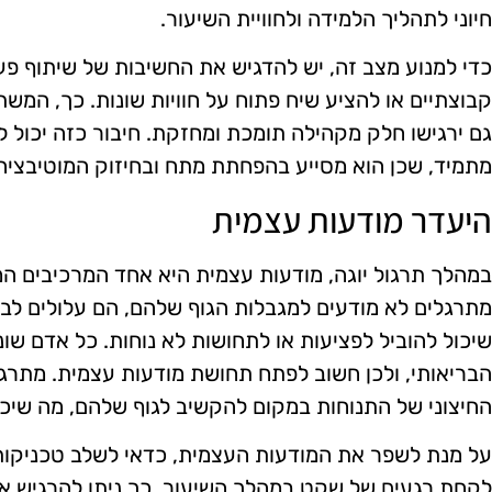
חיוני לתהליך הלמידה ולחוויית השיעור.
כדי למנוע מצב זה, יש להדגיש את החשיבות של שיתוף פע
קבוצתיים או להציע שיח פתוח על חוויות שונות. כך, המש
גם ירגישו חלק מקהילה תומכת ומחזקת. חיבור כזה יכול ל
מתמיד, שכן הוא מסייע בהפחתת מתח ובחיזוק המוטיבציה
היעדר מודעות עצמית
במהלך תרגול יוגה, מודעות עצמית היא אחד המרכיבים ה
מתרגלים לא מודעים למגבלות הגוף שלהם, הם עלולים לבצ
שיכול להוביל לפציעות או לתחושות לא נוחות. כל אדם שונה
הבריאותי, ולכן חשוב לפתח תחושת מודעות עצמית. מתר
החיצוני של התנוחות במקום להקשיב לגוף שלהם, מה שיכול
על מנת לשפר את המודעות העצמית, כדאי לשלב טכניקות
לקחת רגעים של שקט במהלך השיעור. כך ניתן להרגיש א