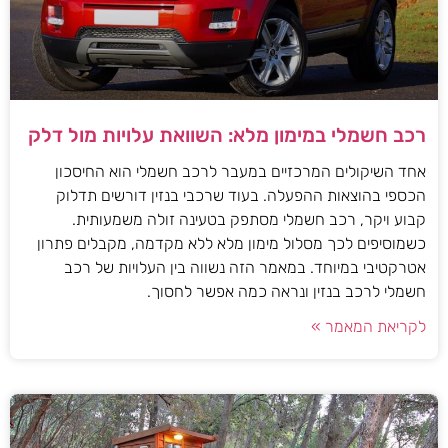
רכב חשמלי במימון מלא: השוואת עלויות מול דלק
אחד השיקולים המרכזיים במעבר לרכב חשמלי הוא החיסכון
הכספי בהוצאות ההפעלה. בעוד שרכבי בנזין דורשים תדלוק
קבוע ויקר, רכב חשמלי מסתפק בטעינה זולה משמעותית.
כשמוסיפים לכך מסלול מימון מלא ללא מקדמה, מקבלים פתרון
אטרקטיבי במיוחד. במאמר הזה נשווה בין העלויות של רכב
חשמלי לרכב בנזין ונראה כמה אפשר לחסוך.
לקריאת המאמר »