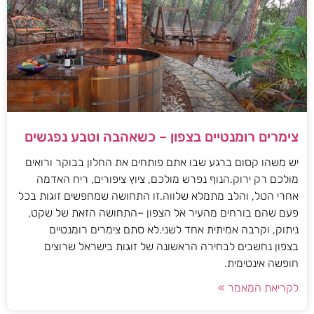
צימרים רומנטיים בצפון – כשאהבה וטבע נפגשים
יש משהו קסום ברגע שבו אתם פותחים את החלון בבוקר ורואים
מולכם רק ירוק.הנוף נפרש מולכם, ציוץ ציפורים, ריח האדמה
אחרי הטל, והלב מתמלא שלווה.זו התחושה שמחפשים זוגות בכל
פעם שהם בורחים מהעיר אל הצפון –התחושה הזאת של שקט,
ניתוק, וקרבה אמיתית אחד לשני.לא סתם צימרים רומנטיים
בצפון נחשבים לבחירה הראשונה של זוגות בישראל שרוצים
חופשה אינטימית.
לקריאת המאמר »