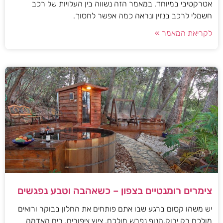
אטרקטיבי במיוחד. במאמר הזה נשווה בין העלויות של רכב
חשמלי לרכב בנזין ונראה כמה אפשר לחסוך.
לקריאת המאמר »
צימרים רומנטיים בצפון – כשאהבה וטבע נפגשים
יש משהו קסום ברגע שבו אתם פותחים את החלון בבוקר ורואים
מולכם רק ירוק.הנוף נפרש מולכם, ציוץ ציפורים, ריח האדמה