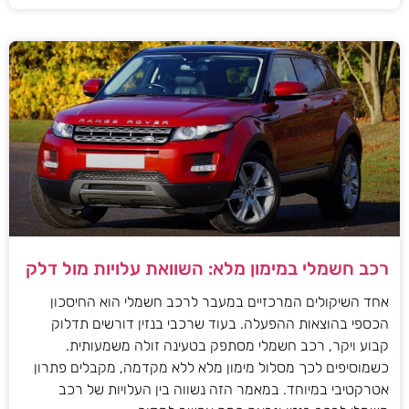
רכב חשמלי במימון מלא: השוואת עלויות מול דלק
אחד השיקולים המרכזיים במעבר לרכב חשמלי הוא החיסכון
הכספי בהוצאות ההפעלה. בעוד שרכבי בנזין דורשים תדלוק
קבוע ויקר, רכב חשמלי מסתפק בטעינה זולה משמעותית.
כשמוסיפים לכך מסלול מימון מלא ללא מקדמה, מקבלים פתרון
אטרקטיבי במיוחד. במאמר הזה נשווה בין העלויות של רכב