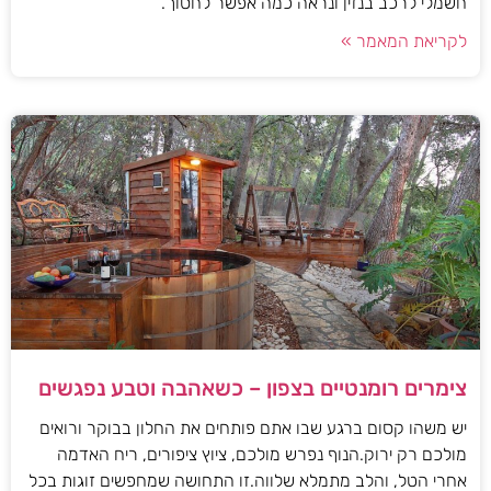
חשמלי לרכב בנזין ונראה כמה אפשר לחסוך.
לקריאת המאמר »
צימרים רומנטיים בצפון – כשאהבה וטבע נפגשים
יש משהו קסום ברגע שבו אתם פותחים את החלון בבוקר ורואים
מולכם רק ירוק.הנוף נפרש מולכם, ציוץ ציפורים, ריח האדמה
אחרי הטל, והלב מתמלא שלווה.זו התחושה שמחפשים זוגות בכל