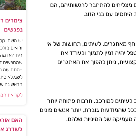
ם מצליחים להתחבר לרגשותיהם, הם
היחסים עם בני הזוג.
צימרים ר
נפגשים
יש משהו קסו
חף מאתגרים. לעיתים, תחושות של אי
ורואים מולכם
פל יהיה זמין לתמוך ולעודד את
ריח האדמה 
ועית, ניתן להפוך את האתגרים
שמחפשים זו
–התחושה הז
לשני.לא סתם
הראשונה של 
לקריאת המא
ב לעיתים למורכב. תרבות פתוחה יותר
כל שהמודעות גוברת, יותר אנשים פונים
 מעמיקה של המיניות שלהם.
האם אורגז
לשדרג את