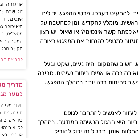
אורגזמה זוג
זוג, שבה שנ
ן להמעיט בערכו. פרטי המפגש יכולים
אינטימי. חוו
ראשית, מומלץ להקדיש זמן למחשבה על
היא יכולה ג
לפתח קשר אינטימי? או שאולי יש רצון
מסאז'ים, מש
ו תעזור למטפל להנחות את המפגש בצורה
המטרה היא ל
הקשר הרגשי ו
לקריאת המא
 חשוב שהמקום יהיה נעים, שקט ובעל
אורה רכה או אפילו ריחות נעימים. סביבה
פשר פתיחות רבה יותר במהלך המפגש.
מדריך מקצ
לנוער מנ
חינוך מיני ה
 לעזור לאנשים להתחבר לגופם
המבוגרים. ה
בין-אישיים ו
ריות היא תרגול הנשימה המודעת. במהלך
לסייע בצמצו
וות אותן. תרגול זה יכול להוביל
או הריון לא