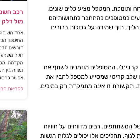
 ותומכת. המטפל מציע כלים שונים,
רכב חשמל
ייעים למטופלים להתחבר לתחושותיהם
מול דלק
ליך, תוך שמירה על גבולות ברורים
אחד השיקול
החיסכון הכס
דורשים תדל
זולה משמעות
מקדמה, מקב
קרדינלי. המטופלים מוזמנים לשתף את
נשווה בין ה
 שלב קריטי שמסייע למטפל להבין את
אפשר לחסוך
ת. תקשורת זו אינה מתמקדת רק במילים,
לקריאת המא
ל המשתתפים. רבים מדווחים על חוויות
לגוף. תהליכים אלו יכולים לגלות רגשות