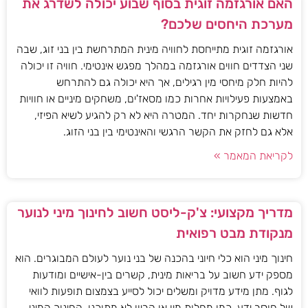
האם אורגזמה זוגית בסוף שבוע יכולה לשדרג את
מערכת היחסים שלכם?
אורגזמה זוגית מתייחסת לחוויה מינית המתרחשת בין בני זוג, שבה
שני הצדדים חווים אורגזמה במהלך מפגש אינטימי. חוויה זו יכולה
להיות חלק מיחסי מין רגילים, אך היא יכולה גם להתרחש
באמצעות פעילויות אחרות כמו מסאז'ים, משחקים מיניים או חוויות
חדשות שנחקרות יחד. המטרה היא לא רק להגיע לשיא הפיזי,
אלא גם לחזק את הקשר הרגשי והאינטימי בין בני הזוג.
לקריאת המאמר »
מדריך מקצועי: צ'ק-ליסט חשוב לחינוך מיני לנוער
מנקודת מבט רפואית
חינוך מיני הוא כלי חיוני בהכנה של בני נוער לעולם המבוגרים. הוא
מספק ידע חשוב על בריאות מינית, קשרים בין-אישיים ומודעות
לגוף. מתן מידע מדויק ומשלים יכול לסייע בצמצום תופעות לוואי
של חוסר ידע, כמו מחלות מין או הריון לא מתוכנן. החינוך המיני