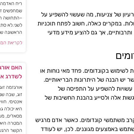
ריח האדמה 
שמחפשים זו
עיון של צניעות, מה שעשוי להשפיע על
–התחושה הז
לות. במקרים כאלה, חשוב לפתח תוכניות
לשני.לא סתם
ותרבותיים, אך גם להציע מידע מדעי
הראשונה של 
לקריאת המא
ומים
האם אורגז
לשימוש בקונדומים. פחד מאי נוחות או
לשדרג את
ר יש הבנה של היתרונות הבריאותיים.
אורגזמה זוג
, עשויות להשפיע על התפיסה של
זוג, שבה שנ
רגשות אלה ולסייע בהבנת החשיבות של
אינטימי. חוו
היא יכולה ג
מסאז'ים, מש
קרב משתמשי קונדומים. כאשר אדם מרגיש
המטרה היא ל
השתמש באמצעים מגוננים. לכן, יש לעודד
הקשר הרגשי ו