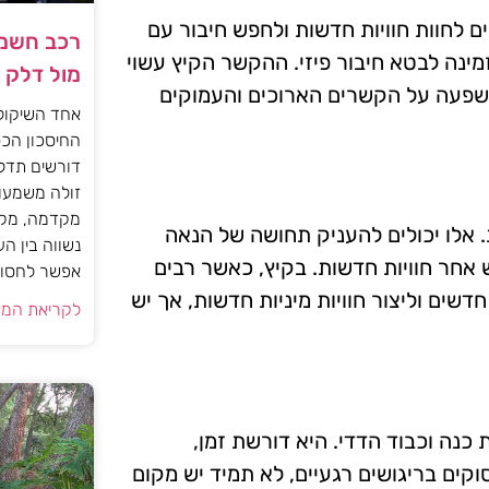
ם לחוות חוויות חדשות ולחפש חיבור עם
רכב חשמל
מינה לבטא חיבור פיזי. ההקשר הקיץ עשוי
מול דלק
השפעה על הקשרים הארוכים והעמוקים
אחד השיקול
החיסכון הכס
דורשים תדל
זולה משמעות
מקדמה, מקב
. אלו יכולים להעניק תחושה של הנאה
נשווה בין ה
ש אחר חוויות חדשות. בקיץ, כאשר רבים
אפשר לחסוך
שים וליצור חוויות מיניות חדשות, אך יש
לקריאת המא
נה וכבוד הדדי. היא דורשת זמן,
קים בריגושים רגעיים, לא תמיד יש מקום