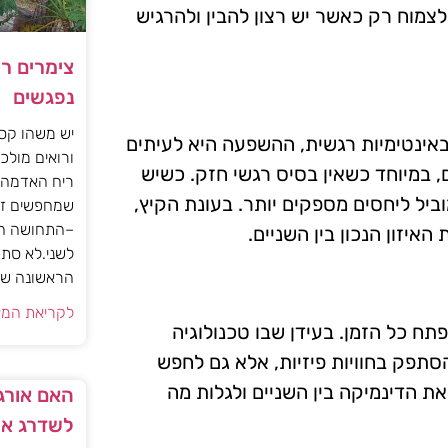
לצמוח רק כאשר יש רצון להבין ולהרגיש
צימרים ר
נפגשים
יש משהו קסו
אינטימיות רגשית, ההשפעה היא לעיתים
ורואים מולכם
ם, במיוחד כשאין בסיס רגשי חזק. כשיש
ריח האדמה 
ביל ליחסים מספקים יותר. בעונת הקיץ,
שמחפשים זו
–התחושה הז
יזון הנכון בין השניים.
לשני.לא סתם
הראשונה של 
לקריאת המא
ח כל הזמן. בעידן שבו טכנולוגיה
תפק בחוויות פיזיות, אלא גם לחפש
ת הדינמיקה בין השניים ולגלות מה
האם אורגז
לשדרג את