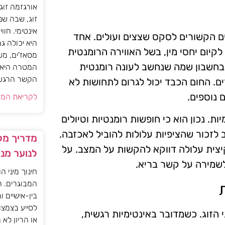
אורגזמה זוג
זוג, שבה שנ
אינטימי. חוו
ים הקשורים לסקס שצצים ועולים. אחד
היא יכולה ג
לקיום יחסי מין, בשל האווירה הרומנטית
מסאז'ים, מש
בחשבון שמה שנחשב לעונה רומנטית
המטרה היא ל
הקשר הרגשי ו
ם. החום הכבד יכול לגרום לתחושות לא
 נוספים.
לקריאת המא
ת. נכון הוא כי חופשות רומנטיות וטיולים
 לזכור שהציפיות עלולות להוביל לאכזבה.
מדריך מקצ
הקיצית עלולה דווקא להקשות על המצב. על
לנוער מנ
לשמירה על קשר בריא.
חינוך מיני ה
המבוגרים. ה
בין-אישיים ו
לסייע בצמצו
הזוג. כשמדובר באינטימיות רגשית,
או הריון לא