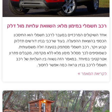
רכב חשמלי במימון מלא: השוואת עלויות מול דלק
אחד השיקולים המרכזיים במעבר לרכב חשמלי הוא החיסכון
הכספי בהוצאות ההפעלה. בעוד שרכבי בנזין דורשים תדלוק
קבוע ויקר, רכב חשמלי מסתפק בטעינה זולה משמעותית.
כשמוסיפים לכך מסלול מימון מלא ללא מקדמה, מקבלים פתרון
אטרקטיבי במיוחד. במאמר הזה נשווה בין העלויות של רכב
חשמלי לרכב בנזין ונראה כמה אפשר לחסוך.
לקריאת המאמר »