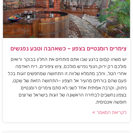
צימרים רומנטיים בצפון – כשאהבה וטבע נפגשים
יש משהו קסום ברגע שבו אתם פותחים את החלון בבוקר ורואים
מולכם רק ירוק.הנוף נפרש מולכם, ציוץ ציפורים, ריח האדמה
אחרי הטל, והלב מתמלא שלווה.זו התחושה שמחפשים זוגות בכל
פעם שהם בורחים מהעיר אל הצפון –התחושה הזאת של שקט,
ניתוק, וקרבה אמיתית אחד לשני.לא סתם צימרים רומנטיים
בצפון נחשבים לבחירה הראשונה של זוגות בישראל שרוצים
חופשה אינטימית.
לקריאת המאמר »