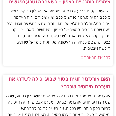
צימרים רומנטיים בצפון – כשאהבה וטבע נפגשים
יש משהו קסום ברגע שבו אתם פותחים את החלון בבוקר ורואים
מולכם רק ירוק.הנוף נפרש מולכם, ציוץ ציפורים, ריח האדמה
אחרי הטל, והלב מתמלא שלווה.זו התחושה שמחפשים זוגות בכל
פעם שהם בורחים מהעיר אל הצפון –התחושה הזאת של שקט,
ניתוק, וקרבה אמיתית אחד לשני.לא סתם צימרים רומנטיים
בצפון נחשבים לבחירה הראשונה של זוגות בישראל שרוצים
חופשה אינטימית.
לקריאת המאמר »
האם אורגזמה זוגית בסוף שבוע יכולה לשדרג את
מערכת היחסים שלכם?
אורגזמה זוגית מתייחסת לחוויה מינית המתרחשת בין בני זוג, שבה
שני הצדדים חווים אורגזמה במהלך מפגש אינטימי. חוויה זו יכולה
להיות חלק מיחסי מין רגילים, אך היא יכולה גם להתרחש
באמצעות פעילויות אחרות כמו מסאז'ים, משחקים מיניים או חוויות