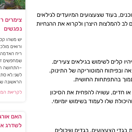
כנים, בעוד שצעצועים המיועדים לגילאים
צימרים ר
 לב להמלצות היצרן ולקרוא את ההנחיות
נפגשים
יש משהו קסו
ורואים מולכם
ריח האדמה 
שמחפשים זו
יו קלים לשימוש בגילאים צעירים.
–התחושה הז
אה ובפיתוח המוטוריקה של התינוק.
לשני.לא סתם
לתמוך בהתפתחות החושית.
הראשונה של 
או חדים, עשויה להפחית את הסיכון
לקריאת המא
יכולת שלו לעמוד בשימוש יומיומי.
האם אורגז
לשדרג את
 בגדי הצעצועים. בגדים שיכולים