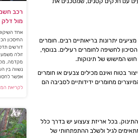
ועים עם חלקים קטנים, שמסכנים את
רכב חשמל
מול דלק
אחד השיקול
החיסכון הכס
מציעים יתרונות בריאותיים רבים. חומרים
דורשים תדל
הסיכון לחשיפה לחומרים רעילים. בנוסף,
זולה משמעות
וש המישוש של תינוקות.
מקדמה, מקב
נשווה בין ה
צור בטוח ואינם מכילים צבעים או חומרים
אפשר לחסוך
המיוצרים מחומרים ידידותיים לסביבה הם
לקריאת המא
התינוק. בכל אריזת צעצוע יש בדרך כלל
תאימים לגיל ולשלב ההתפתחותי של