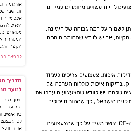
אורגזמה זוג
ועים להיות עשויים מחומרים עמידים
זוג, שבה שנ
אינטימי. חוו
היא יכולה ג
תן לשמור על רמה גבוהה של היגיינה.
מסאז'ים, מש
משחקיות, אך יש לוודא שהחומרים מהם
המטרה היא ל
הקשר הרגשי ו
לקריאת המא
קות איכות. צעצועים צריכים לעמוד
מדריך מקצ
. בדיקות איכות כוללות הערכה של
לנוער מנ
יה שלהם. יש לוודא שהצעצועים עברו את
חינוך מיני ה
תקנים הישראלי, כך שההורים יכולים
המבוגרים. ה
בין-אישיים ו
לסייע בצמצו
בנוסף, יש לבדוק האם הצעצועים נושאים תו תקן, כמו תו ה-CE, אשר מעיד על כך שהצעצועים
או הריון לא